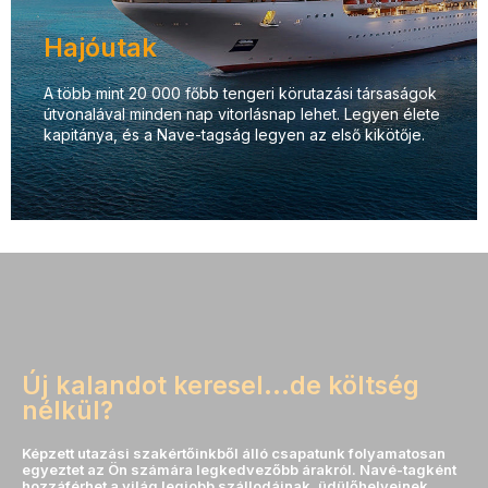
Hajóutak
A több mint 20 000 főbb tengeri körutazási társaságok
útvonalával minden nap vitorlásnap lehet. Legyen élete
kapitánya, és a Nave-tagság legyen az első kikötője.
Új kalandot keresel...de költség
nélkül?
Képzett utazási szakértőinkből álló csapatunk folyamatosan
egyeztet az Ön számára legkedvezőbb árakról. Navé-tagként
hozzáférhet a világ legjobb szállodáinak, üdülőhelyeinek,