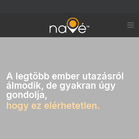
A legtöbb ember utazásról
álmodik, de gyakran úgy
gondolja,
hogy ez elérhetetlen.