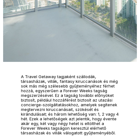
A Travel Getaway tagjaként szállodák,
társasházak, villák, fantasy kiruccanások és még
sok más még szélesebb gyűjteményéhez férhet
hozzá, egyszerűen a Forever Weeks tagság
megszerzésével. Ez a tagság további előnyöket
biztosít, például hozzáférést biztosít az utazási
concierge-szolgáltatásokhoz, amelyek segítenek
megtervezni kiruccanásait, szökését és
kirándulásait; és három lehetőség van: 1, 2 vagy 4
hét. Ezek a lehetőségek azt jelentik, hogy évente
akár egy, két vagy négy hetet is eltölthet a
Forever Weeks tagságon keresztül elérhető
társasházak és villák válogatott gyűjteményéből.