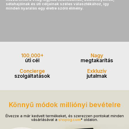
sétahajóinak és úti céljainak széles választékához, így
minden nyaralás egy életre szóló élmény.
100,000+
Nagy
úti cél
megtakarítás
Concierge
Exkluzív
szolgáltatások
jutalmak
Könnyű módok milliónyi bevételre
Élvezze a már kedvelt termékeket, és szerezzen pontokat minden
vásárlásával a
shopog.com
* oldalon.