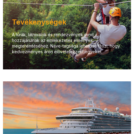
Tevékenységek
A túrák, látnivalók és rendezvények mind
hozzájárulnak az emlékezetes élmények
megteremtéséhez. Nave-tagsága lehetővé teszi, hogy
kedvezményes áron elővételezzen jegyeket.