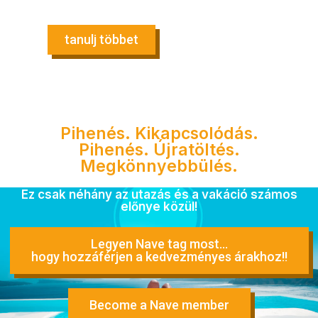
tanulj többet
Pihenés. Kikapcsolódás.
Pihenés. Újratöltés.
Megkönnyebbülés.
Ez csak néhány az utazás és a vakáció számos
előnye közül!
Legyen Nave tag most...
hogy hozzáférjen a kedvezményes árakhoz!!
Become a Nave member