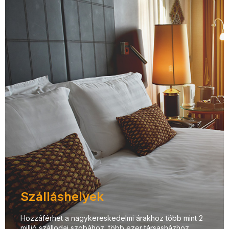
Szálláshelyek
Hozzáférhet a nagykereskedelmi árakhoz több mint 2
millió szállodai szobához, több ezer társasházhoz,