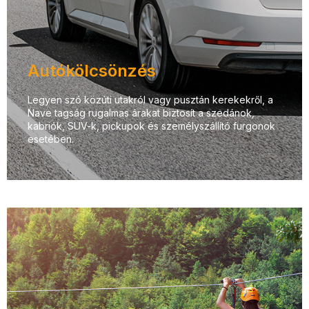
Autókölcsönzés
Legyen szó közúti utakról vagy pusztán kerekekről, a
Nave tagság rugalmas árakat biztosít a szedánok,
kabriók, SUV-k, pickupok és személyszállító furgonok
esetében.